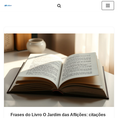
Pular
para
o
conteúdo
Frases do Livro O Jardim das Aflições: citações