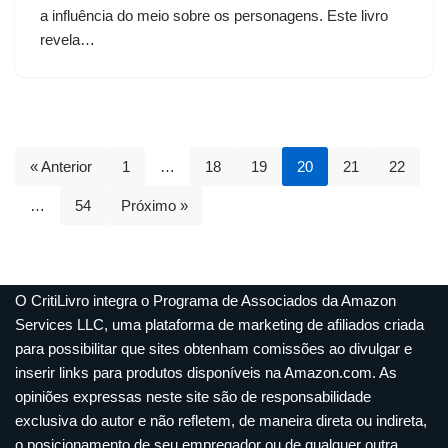
a influência do meio sobre os personagens. Este livro
revela…
« Anterior
1
…
18
19
20
21
22
…
54
Próximo »
O CritiLivro integra o Programa de Associados da Amazon
Services LLC, uma plataforma de marketing de afiliados criada
para possibilitar que sites obtenham comissões ao divulgar e
inserir links para produtos disponíveis na Amazon.com. As
opiniões expressas neste site são de responsabilidade
exclusiva do autor e não refletem, de maneira direta ou indireta,
o posicionamento de seu empregador ou de qualquer outra