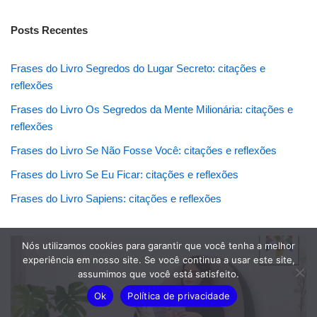
Posts Recentes
Frases do Livro Segredos do Lugar Secreto: citações e
reflexões
Frases do Livro Os Segredos da Mente Milionária: citações e
reflexões
Frases do Livro Se Não Fosse Você: citações e reflexões
Frases do Livro Se Eu Ficar: citações e reflexões
Frases do Livro Sapiens: citações e reflexões
Nós utilizamos cookies para garantir que você tenha a melhor
experiência em nosso site. Se você continua a usar este site,
assumimos que você está satisfeito.
Ok
Política de privacidade